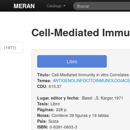
MERAN
Catálogo
Cell-Mediated Immun
(1971)
Título:
Cell-Mediated Immunity in vitro Correlates
Temas:
ANTIGENO
LINFOCITO
INMUNOLOGIA
CE
CDU:
615.37
Lugar, editor y fecha:
:Basel :,S. Karger,1971
Tesis:
Libro
Páginas:
228 p.
Notas:
Contiene 39 figuras y 19 tablas
País:
Suiza
ISBN:
0-8391-0603-3