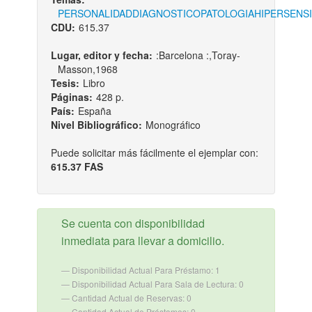
PERSONALIDAD
DIAGNOSTICO
PATOLOGIA
HIPERSENSI
CDU:
615.37
Lugar, editor y fecha:
:Barcelona :,Toray-
Masson,1968
Tesis:
Libro
Páginas:
428 p.
País:
España
Nivel Bibliográfico:
Monográfico
Puede solicitar más fácilmente el ejemplar con:
615.37 FAS
Se cuenta con disponibilidad
inmediata para llevar a domicilio.
Disponibilidad Actual Para Préstamo: 1
Disponibilidad Actual Para Sala de Lectura: 0
Cantidad Actual de Reservas: 0
Cantidad Actual de Préstamos: 0