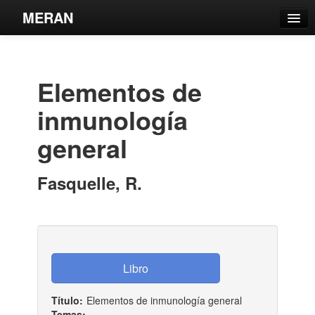
MERAN
Catálogo
Búsqueda Avanzada
Elementos de
Estantes Virtuales
inmunología
general
Contacto
Fasquelle, R.
Iniciar sesión
Título:
Elementos de inmunología general
Temas: