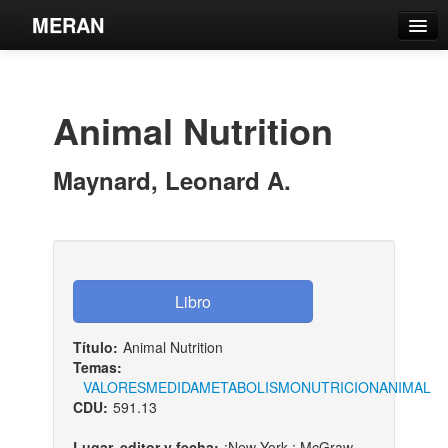
MERAN
Catálogo
Búsqueda Avanzada
Animal Nutrition
Estantes Virtuales
Maynard, Leonard A.
Contacto
Iniciar sesión
Título:
Animal Nutrition
Temas:
VALORES
MEDIDA
METABOLISMO
NUTRICION
ANIMAL
CDU:
591.13
Lugar, editor y fecha:
:New York :,McGraw-