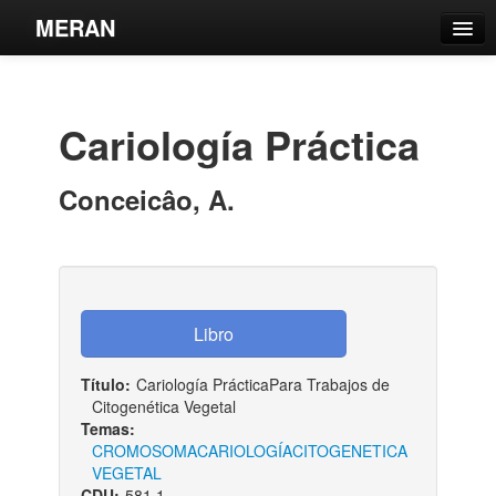
MERAN
Catálogo
Búsqueda Avanzada
Cariología Práctica
Estantes Virtuales
Conceicâo, A.
Contacto
Iniciar sesión
Título:
Cariología PrácticaPara Trabajos de
Citogenética Vegetal
Temas:
CROMOSOMA
CARIOLOGÍA
CITOGENETICA
VEGETAL
CDU:
581.1