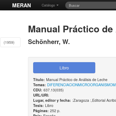
MERAN
Catálogo
Manual Práctico de 
Schönherr, W.
(1959)
Título:
Manual Práctico de Análisis de Leche
Temas:
DIFERENCIACION
MICROORGANISMO
M
CDU:
637.13(035)
URL/URI:
Lugar, editor y fecha:
:Zaragoza :,Editorial Acrib
Tesis:
Libro
Páginas:
252 p.
País:
España