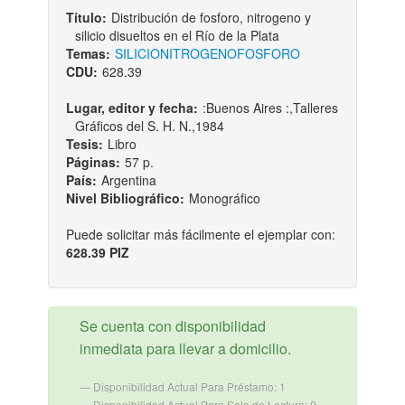
Título:
Distribución de fosforo, nitrogeno y
silicio disueltos en el Río de la Plata
Temas:
SILICIO
NITROGENO
FOSFORO
CDU:
628.39
Lugar, editor y fecha:
:Buenos Aires :,Talleres
Gráficos del S. H. N.,1984
Tesis:
Libro
Páginas:
57 p.
País:
Argentina
Nivel Bibliográfico:
Monográfico
Puede solicitar más fácilmente el ejemplar con:
628.39 PIZ
Se cuenta con disponibilidad
inmediata para llevar a domicilio.
Disponibilidad Actual Para Préstamo: 1
Disponibilidad Actual Para Sala de Lectura: 0