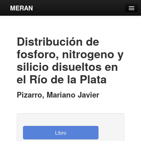
MERAN
Catálogo
Búsqueda Avanzada
Distribución de
Estantes Virtuales
fosforo, nitrogeno y
silicio disueltos en
el Río de la Plata
Contacto
Iniciar sesión
Pizarro, Mariano Javier