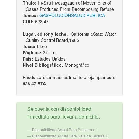
Título:
In-Situ Investigation of Movements of
Gases Produced From Decomposing Refuse
Temas:
GAS
POLUCION
SALUD PUBLICA
CDU:
628.47
Lugar, editor y fecha:
:California :,State Water
Quality Control Board,1965
Tesis:
Libro
Páginas:
211 p.
País:
Estados Unidos
Nivel Bibliográfico:
Monográfico
Puede solicitar más fácilmente el ejemplar con:
628.47 STA
Se cuenta con disponibilidad
inmediata para llevar a domicilio.
Disponibilidad Actual Para Préstamo: 1
Disponibilidad Actual Para Sala de Lectura: 0