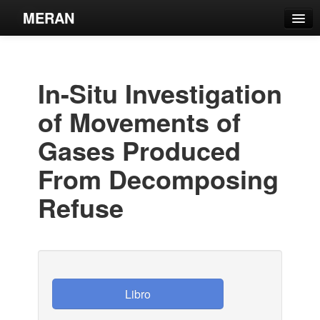
MERAN
Catálogo
Búsqueda Avanzada
In-Situ Investigation
Estantes Virtuales
of Movements of
Gases Produced
From Decomposing
Contacto
Refuse
Iniciar sesión