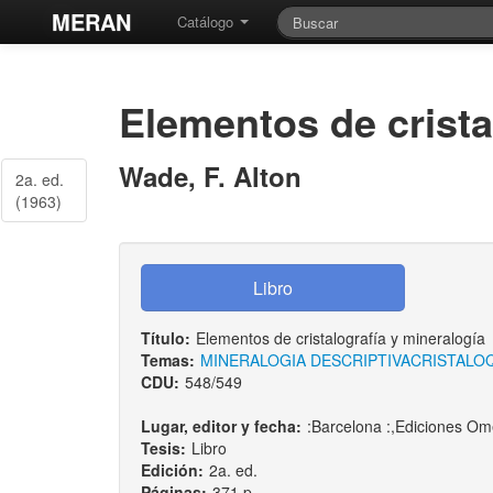
MERAN
Catálogo
Elementos de crista
Wade, F. Alton
2a. ed.
(1963)
Título:
Elementos de cristalografía y mineralogía
Temas:
MINERALOGIA DESCRIPTIVA
CRISTALO
CDU:
548/549
Lugar, editor y fecha:
:Barcelona :,Ediciones O
Tesis:
Libro
Edición:
2a. ed.
Páginas:
371 p.