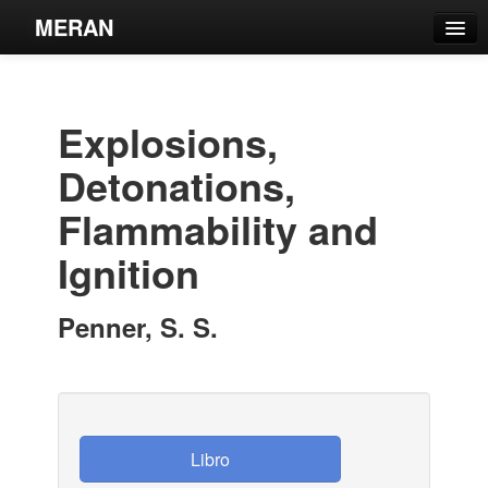
MERAN
Catálogo
Búsqueda Avanzada
Explosions,
Estantes Virtuales
Detonations,
Flammability and
Ignition
Contacto
Iniciar sesión
Penner, S. S.