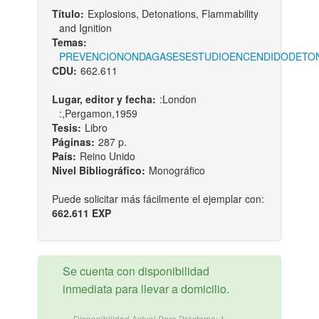
Título:
Explosions, Detonations, Flammability
and Ignition
Temas:
PREVENCION
ONDA
GASES
ESTUDIO
ENCENDIDO
DETO
CDU:
662.611
Lugar, editor y fecha:
:London
:,Pergamon,1959
Tesis:
Libro
Páginas:
287 p.
País:
Reino Unido
Nivel Bibliográfico:
Monográfico
Puede solicitar más fácilmente el ejemplar con:
662.611 EXP
Se cuenta con disponibilidad
inmediata para llevar a domicilio.
Disponibilidad Actual Para Préstamo: 1