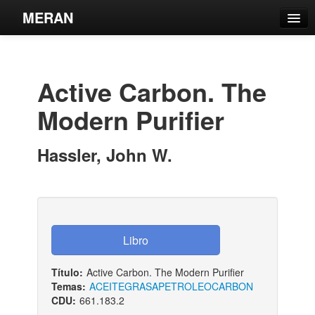
MERAN
Catálogo
Búsqueda Avanzada
Active Carbon. The
Estantes Virtuales
Modern Purifier
Hassler, John W.
Contacto
Iniciar sesión
Título:
Active Carbon. The Modern Purifier
Temas:
ACEITE
GRASA
PETROLEO
CARBON
CDU:
661.183.2