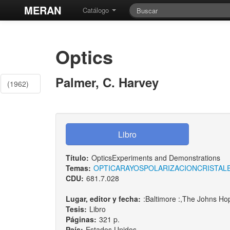
MERAN
Catálogo
Optics
Palmer, C. Harvey
(1962)
Título:
OpticsExperiments and Demonstrations
Temas:
OPTICA
RAYOS
POLARIZACION
CRISTAL
CDU:
681.7.028
Lugar, editor y fecha:
:Baltimore :,The Johns Ho
Tesis:
Libro
Páginas:
321 p.
País:
Estados Unidos