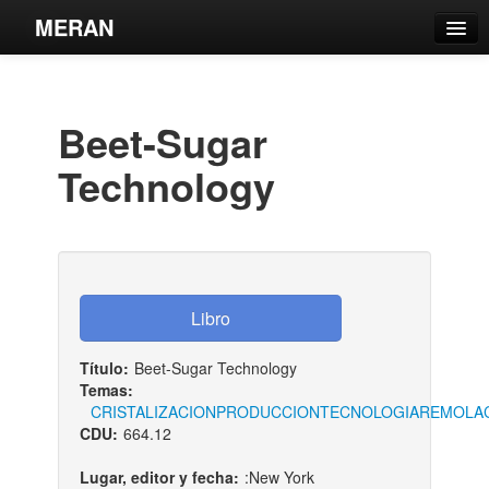
MERAN
Catálogo
Búsqueda Avanzada
Beet-Sugar
Estantes Virtuales
Technology
Contacto
Iniciar sesión
Título:
Beet-Sugar Technology
Temas:
CRISTALIZACION
PRODUCCION
TECNOLOGIA
REMOLA
CDU:
664.12
Lugar, editor y fecha:
:New York