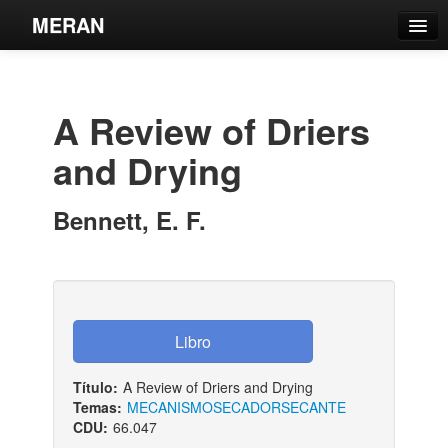
MERAN
Catálogo
Búsqueda Avanzada
A Review of Driers
Estantes Virtuales
and Drying
Bennett, E. F.
Contacto
Iniciar sesión
Título:
A Review of Driers and Drying
Temas:
MECANISMO
SECADOR
SECANTE
CDU:
66.047