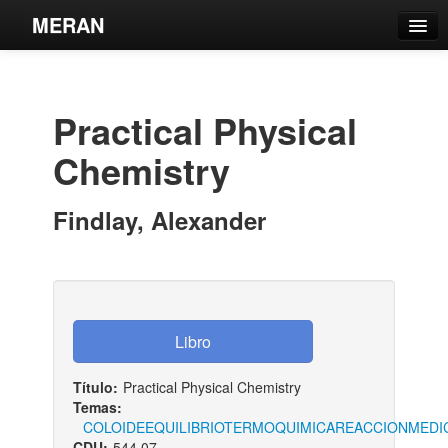
MERAN
Catálogo
Búsqueda Avanzada
Practical Physical
Estantes Virtuales
Chemistry
Findlay, Alexander
Contacto
Iniciar sesión
Título:
Practical Physical Chemistry
Temas:
COLOIDE
EQUILIBRIO
TERMOQUIMICA
REACCION
MEDI
CDU:
544.07