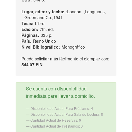
Lugar, editor y fecha:
:London :,Longmans,
Green and Co.,1941
Tesis:
Libro
Edición:
7th. ed.
Páginas:
335 p.
País:
Reino Unido
Nivel Bibliográfico:
Monográfico
Puede solicitar más fácilmente el ejemplar con:
544.07 FIN
Se cuenta con disponibilidad
inmediata para llevar a domicilio.
Disponibilidad Actual Para Préstamo: 4
Disponibilidad Actual Para Sala de Lectura: 0
Cantidad Actual de Reservas: 0
Cantidad Actual de Préstamos: 0