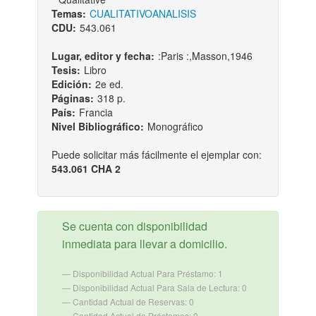
Temas:
CUALITATIVO
ANALISIS
CDU:
543.061
Lugar, editor y fecha:
:Paris :,Masson,1946
Tesis:
Libro
Edición:
2e ed.
Páginas:
318 p.
País:
Francia
Nivel Bibliográfico:
Monográfico
Puede solicitar más fácilmente el ejemplar con:
543.061 CHA 2
Se cuenta con disponibilidad
inmediata para llevar a domicilio.
Disponibilidad Actual Para Préstamo: 1
Disponibilidad Actual Para Sala de Lectura: 0
Cantidad Actual de Reservas: 0
Cantidad Actual de Préstamos: 0