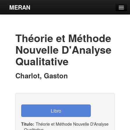
MERAN
Catálogo
Búsqueda Avanzada
Théorie et Méthode
Estantes Virtuales
Nouvelle D'Analyse
Qualitative
Contacto
Charlot, Gaston
Iniciar sesión
Título:
Théorie et Méthode Nouvelle D'Analyse
Qualitative