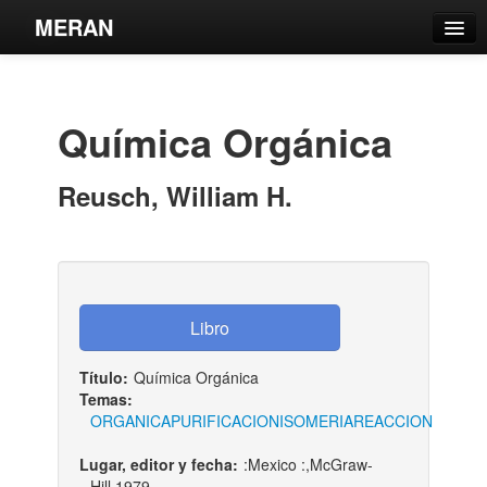
MERAN
Catálogo
Búsqueda Avanzada
Química Orgánica
Estantes Virtuales
Reusch, William H.
Contacto
Iniciar sesión
Título:
Química Orgánica
Temas:
ORGANICA
PURIFICACION
ISOMERIA
REACCION
Lugar, editor y fecha:
:Mexico :,McGraw-
Hill,1979