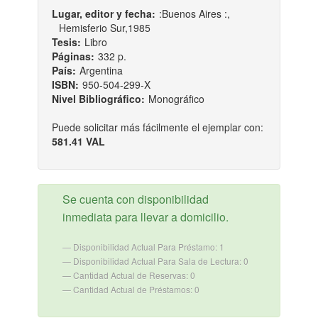
Lugar, editor y fecha:
:Buenos Aires :,
Hemisferio Sur,1985
Tesis:
Libro
Páginas:
332 p.
País:
Argentina
ISBN:
950-504-299-X
Nivel Bibliográfico:
Monográfico
Puede solicitar más fácilmente el ejemplar con:
581.41 VAL
Se cuenta con disponibilidad
inmediata para llevar a domicilio.
Disponibilidad Actual Para Préstamo: 1
Disponibilidad Actual Para Sala de Lectura: 0
Cantidad Actual de Reservas: 0
Cantidad Actual de Préstamos: 0