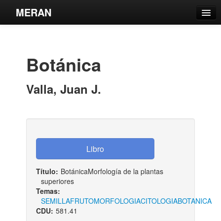
MERAN
Catálogo
Búsqueda Avanzada
Botánica
Estantes Virtuales
Valla, Juan J.
Contacto
Iniciar sesión
Título:
BotánicaMorfología de la plantas
superiores
Temas:
SEMILLA
FRUTO
MORFOLOGIA
CITOLOGIA
BOTANICA
CDU:
581.41