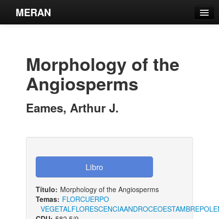
MERAN
Catálogo
Búsqueda Avanzada
Morphology of the
Estantes Virtuales
Angiosperms
Eames, Arthur J.
Contacto
Iniciar sesión
Título:
Morphology of the Angiosperms
Temas:
FLOR
CUERPO
VEGETAL
FLORESCENCIA
ANDROCEO
ESTAMBRE
POLE
CDU:
582.5/9