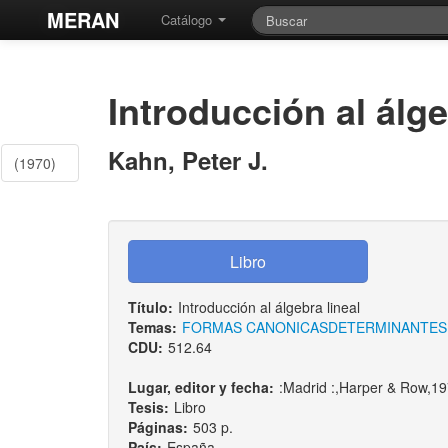
MERAN
Catálogo
Introducción al álge
Kahn, Peter J.
(1970)
Título:
Introducción al álgebra lineal
Temas:
FORMAS CANONICAS
DETERMINANTES
CDU:
512.64
Lugar, editor y fecha:
:Madrid :,Harper & Row,1
Tesis:
Libro
Páginas:
503 p.
País:
España