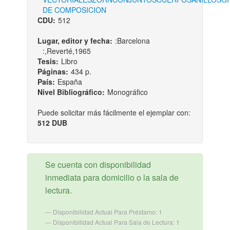
DE COMPOSICION
CDU:
512
Lugar, editor y fecha:
:Barcelona
:,Reverté,1965
Tesis:
Libro
Páginas:
434 p.
País:
España
Nivel Bibliográfico:
Monográfico
Puede solicitar más fácilmente el ejemplar con:
512 DUB
Se cuenta con disponibilidad
inmediata para domicilio o la sala de
lectura.
Disponibilidad Actual Para Préstamo: 1
Disponibilidad Actual Para Sala de Lectura: 1