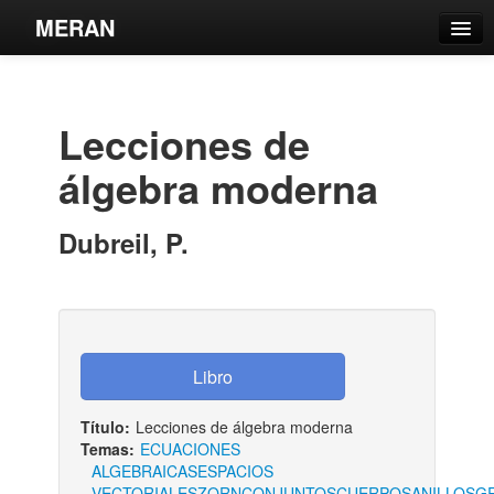
MERAN
Catálogo
Búsqueda Avanzada
Lecciones de
Estantes Virtuales
álgebra moderna
Dubreil, P.
Contacto
Iniciar sesión
Título:
Lecciones de álgebra moderna
Temas:
ECUACIONES
ALGEBRAICAS
ESPACIOS
VECTORIALES
ZORN
CONJUNTOS
CUERPOS
ANILLOS
G