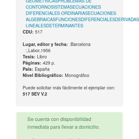
GEOMETRICAS
PROBLEMAS DE
CONTORNO
SISTEMAS
ECUACIONES
DIFERENCIALES ORDINARIAS
ECUACIONES
ALGEBRAICAS
FUNCIONES
DIFERENCIALES
DERIVADAS
LINEALES
DETERMINANTES
CDU:
517
Lugar, editor y fecha:
:Barcelona
:,Labor,1956
Tesis:
Libro
Páginas:
429 p.
País:
España
Nivel Bibliográfico:
Monográfico
Puede solicitar más fácilmente el ejemplar con:
517 SEV V.2
Se cuenta con disponibilidad
inmediata para llevar a domicilio.