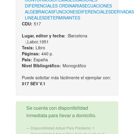
DIFERENCIALES ORDINARIAS
ECUACIONES
ALGEBRAICAS
FUNCIONES
DIFERENCIALES
DERIVADAS
LINEALES
DETERMINANTES
CDU:
517
Lugar, editor y fecha:
:Barcelona
:,Labor,1951
Tesis:
Libro
Páginas:
440 p.
País:
España
Nivel Bibliográfico:
Monográfico
Puede solicitar más fácilmente el ejemplar con:
517 SEV V.1
Se cuenta con disponibilidad
inmediata para llevar a domicilio.
Disponibilidad Actual Para Préstamo: 1
Disponibilidad Actual Para Sala de Lectura: 0