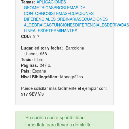
Temas:
APLICACIONES
GEOMETRICAS
PROBLEMAS DE
CONTORNO
SISTEMAS
ECUACIONES
DIFERENCIALES ORDINARIAS
ECUACIONES
ALGEBRAICAS
FUNCIONES
DIFERENCIALES
DERIVADAS
LINEALES
DETERMINANTES
CDU:
517
Lugar, editor y fecha:
:Barcelona
:,Labor,1958
Tesis:
Libro
Páginas:
247 p.
País:
España
Nivel Bibliográfico:
Monográfico
Puede solicitar más fácilmente el ejemplar con:
517 SEV V.3
Se cuenta con disponibilidad
inmediata para llevar a domicilio.