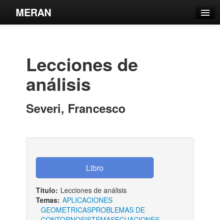
MERAN
Catálogo
Búsqueda Avanzada
Lecciones de
Estantes Virtuales
análisis
Severi, Francesco
Contacto
Iniciar sesión
Título:
Lecciones de análisis
Temas:
APLICACIONES
GEOMETRICAS
PROBLEMAS DE
CONTORNO
SISTEMAS
ECUACIONES