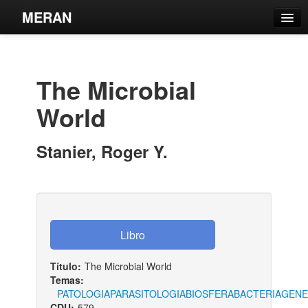
MERAN
Catálogo
Búsqueda Avanzada
The Microbial
Estantes Virtuales
World
Stanier, Roger Y.
Contacto
Iniciar sesión
Título:
The Microbial World
Temas:
PATOLOGIA
PARASITOLOGIA
BIOSFERA
BACTERIA
GENE
CDU:
579