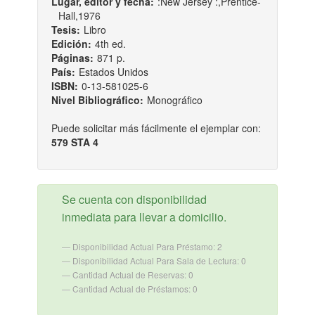
Lugar, editor y fecha:
:New Jersey :,Prentice-
Hall,1976
Tesis:
Libro
Edición:
4th ed.
Páginas:
871 p.
País:
Estados Unidos
ISBN:
0-13-581025-6
Nivel Bibliográfico:
Monográfico
Puede solicitar más fácilmente el ejemplar con:
579 STA 4
Se cuenta con disponibilidad
inmediata para llevar a domicilio.
Disponibilidad Actual Para Préstamo: 2
Disponibilidad Actual Para Sala de Lectura: 0
Cantidad Actual de Reservas: 0
Cantidad Actual de Préstamos: 0