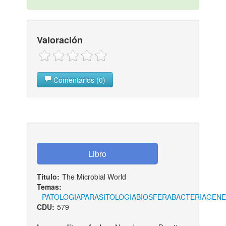
Valoración
Comentarios (0)
Título:
The Microbial World
Temas:
PATOLOGIA
PARASITOLOGIA
BIOSFERA
BACTERIA
GENE
CDU:
579