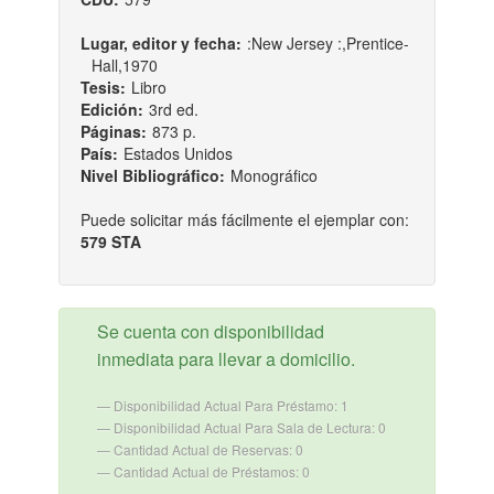
Lugar, editor y fecha:
:New Jersey :,Prentice-
Hall,1970
Tesis:
Libro
Edición:
3rd ed.
Páginas:
873 p.
País:
Estados Unidos
Nivel Bibliográfico:
Monográfico
Puede solicitar más fácilmente el ejemplar con:
579 STA
Se cuenta con disponibilidad
inmediata para llevar a domicilio.
Disponibilidad Actual Para Préstamo: 1
Disponibilidad Actual Para Sala de Lectura: 0
Cantidad Actual de Reservas: 0
Cantidad Actual de Préstamos: 0