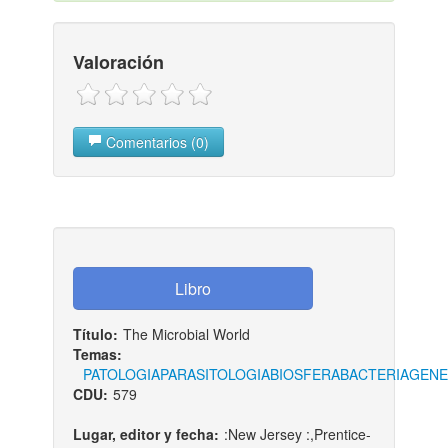
Valoración
Comentarios (0)
Título:
The Microbial World
Temas:
PATOLOGIA
PARASITOLOGIA
BIOSFERA
BACTERIA
GENE
CDU:
579
Lugar, editor y fecha:
:New Jersey :,Prentice-