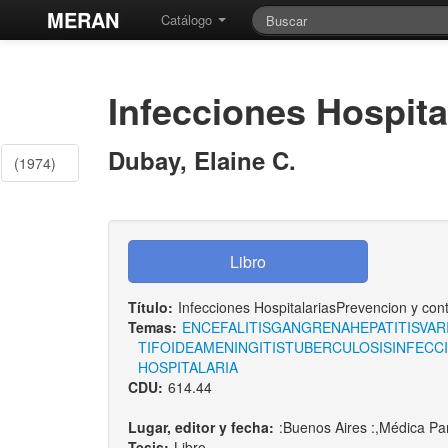
MERAN
Catálogo
Infecciones Hospita
Dubay, Elaine C.
(1974)
Título:
Infecciones HospitalariasPrevencion y cont
Temas:
ENCEFALITIS
GANGRENA
HEPATITIS
VAR
TIFOIDEA
MENINGITIS
TUBERCULOSIS
INFECC
HOSPITALARIA
CDU:
614.44
Lugar, editor y fecha:
:Buenos Aires :,Médica P
Tesis:
Libro