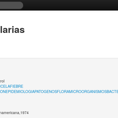
larias
rol
ICELA
FIEBRE
ION
EPIDEMIOLOGIA
PATOGENOS
FLORA
MICROORGANISMOS
BACTE
anamericana,1974