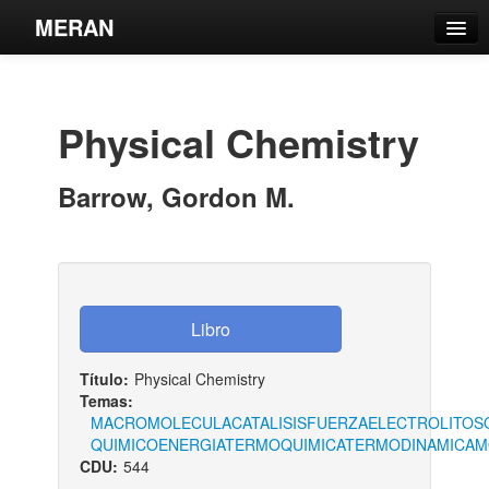
MERAN
Catálogo
Búsqueda Avanzada
Physical Chemistry
Estantes Virtuales
Barrow, Gordon M.
Contacto
Iniciar sesión
Título:
Physical Chemistry
Temas:
MACROMOLECULA
CATALISIS
FUERZA
ELECTROLITO
S
QUIMICO
ENERGIA
TERMOQUIMICA
TERMODINAMICA
M
CDU:
544