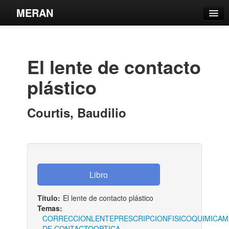
MERAN
Catálogo
Búsqueda Avanzada
El lente de contacto
Estantes Virtuales
plástico
Courtis, Baudilio
Contacto
Iniciar sesión
Título:
El lente de contacto plástico
Temas:
CORRECCION
LENTE
PRESCRIPCION
FISICOQUIMICA
M
DE CONTACTO
OPTICA