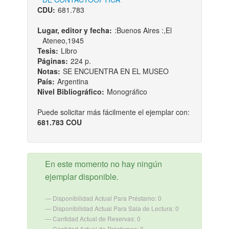
CDU:
681.783
Lugar, editor y fecha:
:Buenos Aires :,El
Ateneo,1945
Tesis:
Libro
Páginas:
224 p.
Notas:
SE ENCUENTRA EN EL MUSEO
País:
Argentina
Nivel Bibliográfico:
Monográfico
Puede solicitar más fácilmente el ejemplar con:
681.783 COU
En este momento no hay ningún
ejemplar disponible.
Disponibilidad Actual Para Préstamo: 0
Disponibilidad Actual Para Sala de Lectura: 0
Cantidad Actual de Reservas: 0
Cantidad Actual de Préstamos: 0