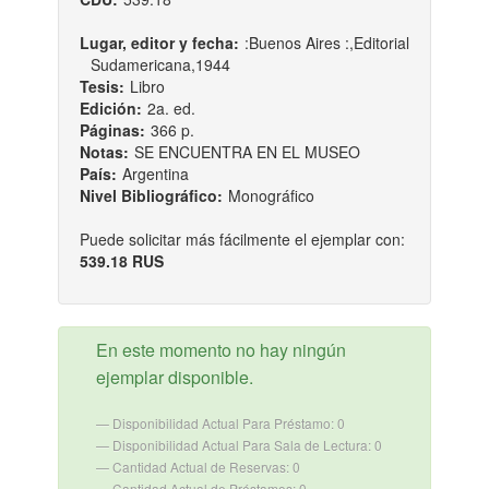
Lugar, editor y fecha:
:Buenos Aires :,Editorial
Sudamericana,1944
Tesis:
Libro
Edición:
2a. ed.
Páginas:
366 p.
Notas:
SE ENCUENTRA EN EL MUSEO
País:
Argentina
Nivel Bibliográfico:
Monográfico
Puede solicitar más fácilmente el ejemplar con:
539.18 RUS
En este momento no hay ningún
ejemplar disponible.
Disponibilidad Actual Para Préstamo: 0
Disponibilidad Actual Para Sala de Lectura: 0
Cantidad Actual de Reservas: 0
Cantidad Actual de Préstamos: 0