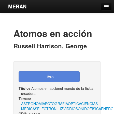
MERAN
Catálogo
Búsqueda Avanzada
Atomos en acción
Estantes Virtuales
Russell Harrison, George
Contacto
Iniciar sesión
Título:
Atomos en acciónel mundo de la física
creadora
Temas:
ASTRONOMIA
FOTOGRAFIA
OPTICA
CIENCIAS
MEDICAS
ELECTRON
LUZ
VIDRIO
SONIDO
FISICA
ENERG
CDU:
539.18