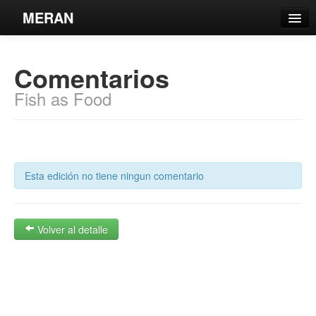
MERAN
Catálogo
Comentarios
Búsqueda Avanzada
Fish as Food
Estantes Virtuales
Esta edición no tiene ningun comentario
Contacto
Iniciar sesión
Volver al detalle