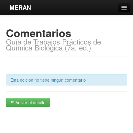
MERAN
Catálogo
Comentarios
Búsqueda Avanzada
Guía de Trabajos Prácticos de
Estantes Virtuales
Química Biológica (7a. ed.)
Contacto
Esta edición no tiene ningun comentario
Iniciar sesión
Volver al detalle