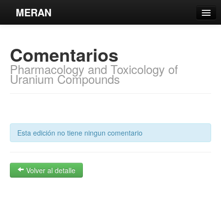
MERAN
Catálogo
Comentarios
Búsqueda Avanzada
Pharmacology and Toxicology of
Estantes Virtuales
Uranium Compounds
Contacto
Esta edición no tiene ningun comentario
Iniciar sesión
Volver al detalle