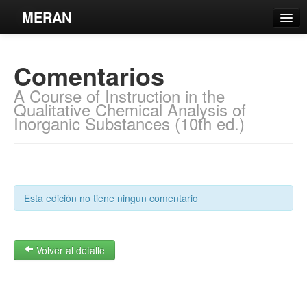
MERAN
Catálogo
Comentarios
Búsqueda Avanzada
A Course of Instruction in the
Estantes Virtuales
Qualitative Chemical Analysis of
Inorganic Substances (10th ed.)
Contacto
Esta edición no tiene ningun comentario
Iniciar sesión
Volver al detalle