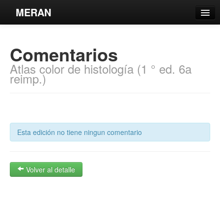
MERAN
Catálogo
Comentarios
Búsqueda Avanzada
Atlas color de histología (1 ° ed. 6a
Estantes Virtuales
reimp.)
Contacto
Esta edición no tiene ningun comentario
Iniciar sesión
Volver al detalle