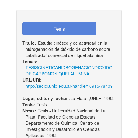
Título:
Estudio cinético y de actividad en la
hidrogenación de dióxido de carbono sobre
catalizador comercial de niquel-alumina
Temas:
TESIS
CINETICA
HIDROGENACION
DIOXIDO
DE CARBONO
NIQUEL
ALUMINA
URL/URI:
http://sedici.unlp.edu.ar/handle/10915/78409
Lugar, editor y fecha:
:La Plata :,UNLP ,1982
Tesis:
Tesis
Notas:
Tesis - Universidad Nacional de La
Plata. Facultad de Ciencias Exactas.
Departamento de Química. Centro de
Investigación y Desarrollo en Ciencias
Aplicadas. 1982