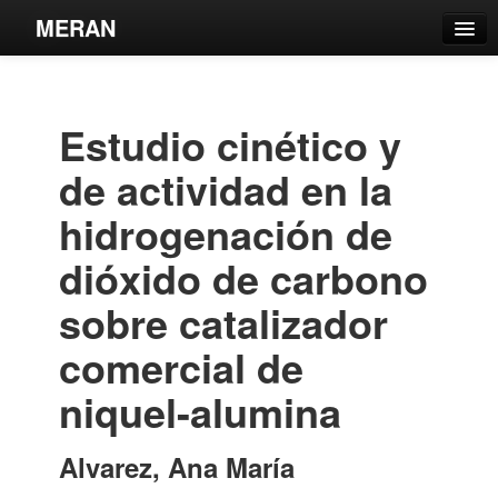
MERAN
Catálogo
Búsqueda Avanzada
Estudio cinético y
Estantes Virtuales
de actividad en la
hidrogenación de
dióxido de carbono
Contacto
sobre catalizador
Iniciar sesión
comercial de
niquel-alumina
Alvarez, Ana María