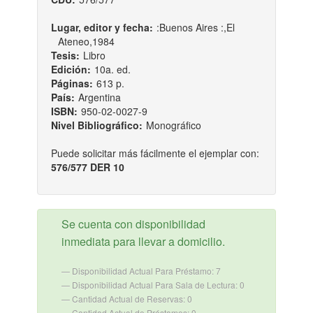
Lugar, editor y fecha:
:Buenos Aires :,El
Ateneo,1984
Tesis:
Libro
Edición:
10a. ed.
Páginas:
613 p.
País:
Argentina
ISBN:
950-02-0027-9
Nivel Bibliográfico:
Monográfico
Puede solicitar más fácilmente el ejemplar con:
576/577 DER 10
Se cuenta con disponibilidad
inmediata para llevar a domicilio.
Disponibilidad Actual Para Préstamo: 7
Disponibilidad Actual Para Sala de Lectura: 0
Cantidad Actual de Reservas: 0
Cantidad Actual de Préstamos: 0