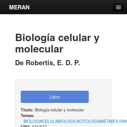
MERAN
Catálogo
Búsqueda Avanzada
Biología celular y
Estantes Virtuales
molecular
De Robertis, E. D. P.
Contacto
Iniciar sesión
Título:
Biología celular y molecular
Temas:
BIOLOGIA
CELULA
BIOLOGICA
CITOLOGIA
METABOLISM
CDU:
576/577