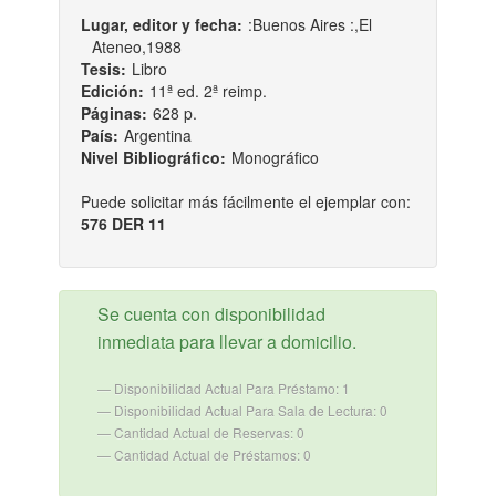
Lugar, editor y fecha:
:Buenos Aires :,El
Ateneo,1988
Tesis:
Libro
Edición:
11ª ed. 2ª reimp.
Páginas:
628 p.
País:
Argentina
Nivel Bibliográfico:
Monográfico
Puede solicitar más fácilmente el ejemplar con:
576 DER 11
Se cuenta con disponibilidad
inmediata para llevar a domicilio.
Disponibilidad Actual Para Préstamo: 1
Disponibilidad Actual Para Sala de Lectura: 0
Cantidad Actual de Reservas: 0
Cantidad Actual de Préstamos: 0