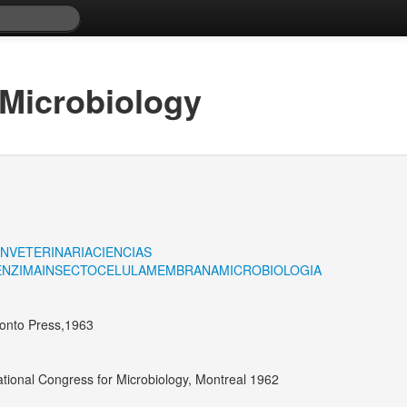
 Microbiology
ON
VETERINARIA
CIENCIAS
ENZIMA
INSECTO
CELULA
MEMBRANA
MICROBIOLOGIA
oronto Press,1963
ational Congress for Microbiology, Montreal 1962