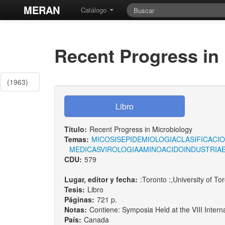
MERAN
Catálogo
Recent Progress in
(1963)
Título:
Recent Progress in Microbiology
Temas:
MICOSIS
EPIDEMIOLOGIA
CLASIFICACI
MEDICAS
VIROLOGIA
AMINOACIDO
INDUSTRIA
CDU:
579
Lugar, editor y fecha:
:Toronto :,University of T
Tesis:
Libro
Páginas:
721 p.
Notas:
Contiene: Symposia Held at the VIII Intern
País:
Canada