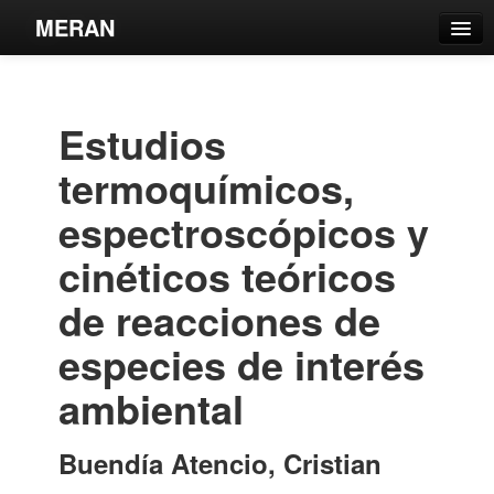
MERAN
Catálogo
Búsqueda Avanzada
Estudios
Estantes Virtuales
termoquímicos,
espectroscópicos y
cinéticos teóricos
Contacto
de reacciones de
Iniciar sesión
especies de interés
ambiental
Buendía Atencio, Cristian