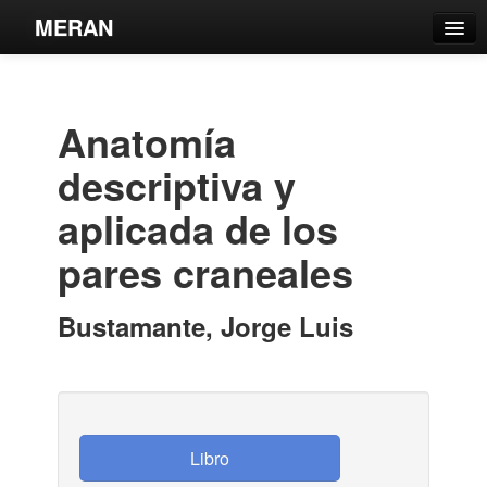
MERAN
Catálogo
Búsqueda Avanzada
Anatomía
Estantes Virtuales
descriptiva y
aplicada de los
pares craneales
Contacto
Iniciar sesión
Bustamante, Jorge Luis