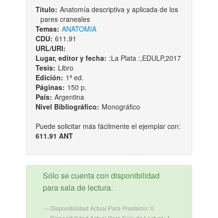
Título:
Anatomía descriptiva y aplicada de los
pares craneales
Temas:
ANATOMIA
CDU:
611.91
URL/URI:
Lugar, editor y fecha:
:La Plata :,EDULP,2017
Tesis:
Libro
Edición:
1ª ed.
Páginas:
150 p.
País:
Argentina
Nivel Bibliográfico:
Monográfico
Puede solicitar más fácilmente el ejemplar con:
611.91 ANT
Sólo se cuenta con disponibilidad
para sala de lectura.
Disponibilidad Actual Para Préstamo: 0
Disponibilidad Actual Para Sala de Lectura: 1